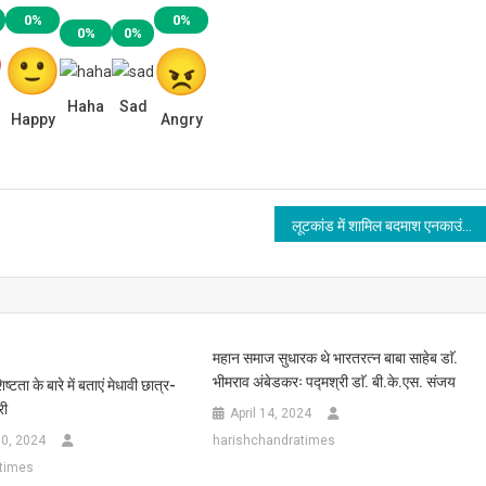
0%
0%
0%
0%
Haha
Sad
Happy
Angry
लूटकांड में शामिल बदमाश एनकाउंटर में घायल होने के बाद गिरफ्तार
महान समाज सुधारक थे भारतरत्न बाबा साहेब डाॅ.
भीमराव अंबेडकरः पद्मश्री डाॅ. बी.के.एस. संजय
्टता के बारे में बताएं मेधावी छात्र-
री
April 14, 2024
0, 2024
harishchandratimes
times