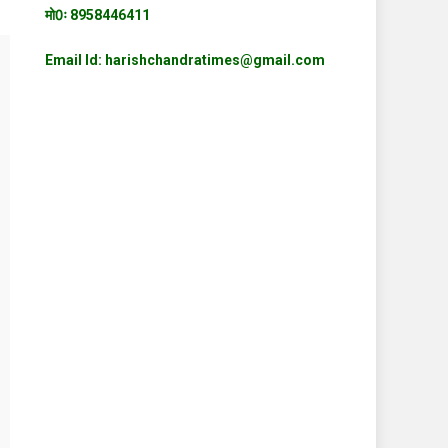
मो0ः 8958446411
Email Id: harishchandratimes@gmail.com