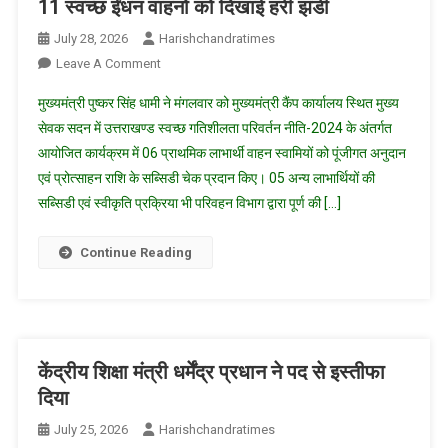
11 स्वच्छ ईंधन वाहनों को दिखाई हरी झंडी
July 28, 2026
Harishchandratimes
On
Leave A Comment
उत्तराखंड
मुख्यमंत्री पुष्कर सिंह धामी ने मंगलवार को मुख्यमंत्री कैंप कार्यालय स्थित मुख्य
में
सेवक सदन में उत्तराखण्ड स्वच्छ गतिशीलता परिवर्तन नीति-2024 के अंतर्गत
ग्रीन
आयोजित कार्यक्रम में 06 प्राथमिक लाभार्थी वाहन स्वामियों को पूंजीगत अनुदान
मोबिलिटी
एवं प्रोत्साहन राशि के सब्सिडी चेक प्रदान किए। 05 अन्य लाभार्थियों की
को
रफ्तार,
सब्सिडी एवं स्वीकृति प्रक्रिया भी परिवहन विभाग द्वारा पूर्ण की […]
सीएम
धामी
Continue Reading
ने
11
स्वच्छ
ईंधन
वाहनों
केंद्रीय शिक्षा मंत्री धर्मेंद्र प्रधान ने पद से इस्तीफा
को
दिया
दिखाई
July 25, 2026
Harishchandratimes
हरी