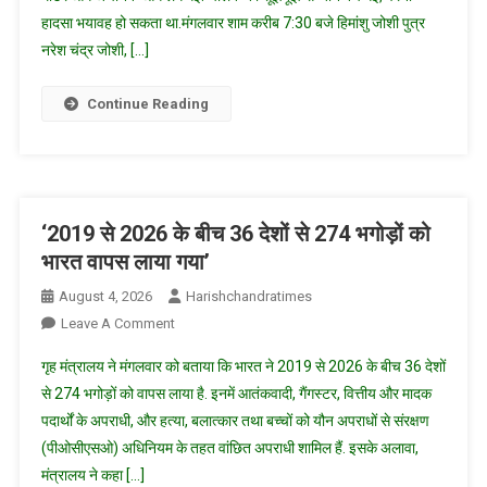
हादसा भयावह हो सकता था.मंगलवार शाम करीब 7:30 बजे हिमांशु जोशी पुत्र
भीषण
आग,
नरेश चंद्र जोशी, […]
चालक
ने
Continue Reading
कूदकर
बचाई
जान
‘2019 से 2026 के बीच 36 देशों से 274 भगोड़ों को
भारत वापस लाया गया’
August 4, 2026
Harishchandratimes
On
Leave A Comment
‘2019
गृह मंत्रालय ने मंगलवार को बताया कि भारत ने 2019 से 2026 के बीच 36 देशों
से
से 274 भगोड़ों को वापस लाया है. इनमें आतंकवादी, गैंगस्टर, वित्तीय और मादक
2026
पदार्थों के अपराधी, और हत्या, बलात्कार तथा बच्चों को यौन अपराधों से संरक्षण
के
(पीओसीएसओ) अधिनियम के तहत वांछित अपराधी शामिल हैं. इसके अलावा,
बीच
36
मंत्रालय ने कहा […]