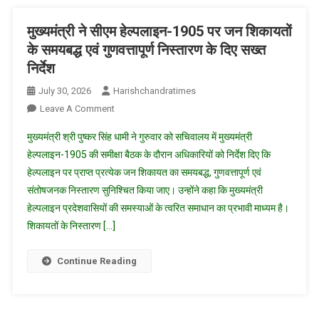
नाले
में
मुख्यमंत्री ने सीएम हेल्पलाइन-1905 पर जन शिकायतों
गिरने
के समयबद्ध एवं गुणवत्तापूर्ण निस्तारण के दिए सख्त
से
निर्देश
मौत
July 30, 2026
Harishchandratimes
की
आशंका
On
Leave A Comment
मुख्यमंत्री
मुख्यमंत्री श्री पुष्कर सिंह धामी ने गुरुवार को सचिवालय में मुख्यमंत्री
ने
हेल्पलाइन-1905 की समीक्षा बैठक के दौरान अधिकारियों को निर्देश दिए कि
सीएम
हेल्पलाइन पर प्राप्त प्रत्येक जन शिकायत का समयबद्ध, गुणवत्तापूर्ण एवं
हेल्पलाइन-1905
संतोषजनक निस्तारण सुनिश्चित किया जाए। उन्होंने कहा कि मुख्यमंत्री
पर
जन
हेल्पलाइन प्रदेशवासियों की समस्याओं के त्वरित समाधान का प्रभावी माध्यम है।
शिकायतों
शिकायतों के निस्तारण […]
के
समयबद्ध
Continue Reading
एवं
गुणवत्तापूर्ण
निस्तारण