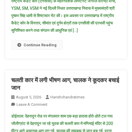
राष्ट्रीय कैडेट कोर (एनसीसी) के महानिदेशक लेफ्टिनेंट जनरल वीरेन्द्र वत्स,
में
YSM, SM, VSM ने नई दिल्ली स्थित उत्तराखण्ड निवास में मुख्यमंत्री श्री
एनसीसी
पुष्कर सिंह धामी से शिष्टाचार भेंट की। इस अवसर पर उत्तराखण्ड में राष्ट्रीय
के
कैडेट कोर के विस्तार, सीमांत एवं दुर्गम क्षेत्रों तक एनसीसी की प्रभावी पहुंच
विस्तार
एवं
सुनिश्चित करने तथा संगठन की आधुनिक एवं […]
आधुनिक
आधारभूत
Continue Reading
संरचना
के
विकास
पर
हुई
चलती कार में लगी भीषण आग, चालक ने कूदकर बचाई
महत्वपूर्ण
जान
चर्चा
August 5, 2026
Harishchandratimes
On
Leave A Comment
चलती
डोईवाला: देहरादून रोड पर मंगलवार शाम एक बड़ा हादसा होते-होते टल गया.
कार
जौलीग्रांट से देहरादून जा रहे युवक की चलती कार में मणिमाई मंदिर से 200
में
मीटर आगे अचानक आग लग गई. चालक की सूझबूझ से जान बच गई, वरना
लगी