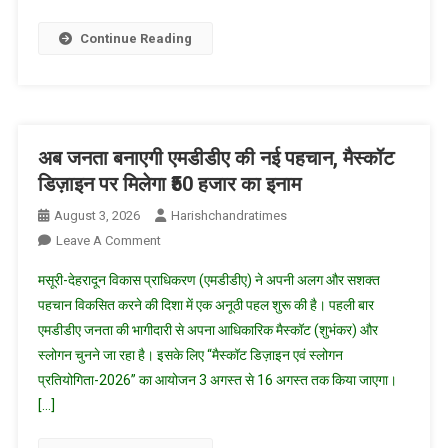
देशों
से
Continue Reading
274
भगोड़ों
को
भारत
वापस
अब जनता बनाएगी एमडीडीए की नई पहचान, मैस्कॉट
लाया
डिज़ाइन पर मिलेगा ₹50 हजार का इनाम
गया’
August 3, 2026
Harishchandratimes
On
Leave A Comment
अब
मसूरी-देहरादून विकास प्राधिकरण (एमडीडीए) ने अपनी अलग और सशक्त
जनता
पहचान विकसित करने की दिशा में एक अनूठी पहल शुरू की है। पहली बार
बनाएगी
एमडीडीए जनता की भागीदारी से अपना आधिकारिक मैस्कॉट (शुभंकर) और
एमडीडीए
स्लोगन चुनने जा रहा है। इसके लिए “मैस्कॉट डिज़ाइन एवं स्लोगन
की
नई
प्रतियोगिता-2026” का आयोजन 3 अगस्त से 16 अगस्त तक किया जाएगा।
पहचान,
[…]
मैस्कॉट
डिज़ाइन