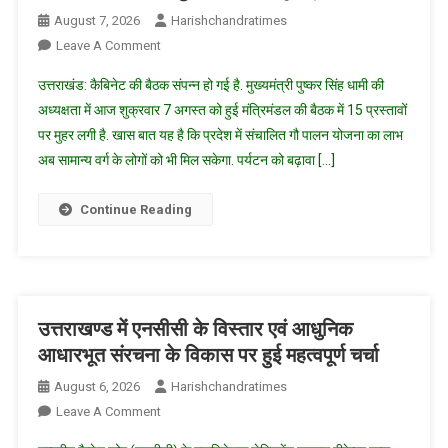
August 7, 2026
Harishchandratimes
On
Leave A Comment
धामी
उत्तराखंड: कैबिनेट की बैठक संपन्न हो गई है. मुख्यमंत्री पुष्कर सिंह धामी की
कैबिनेट
अध्यक्षता में आज शुक्रवार 7 अगस्त को हुई मंत्रिमंडल की बैठक में 15 प्रस्तावों
की
पर मुहर लगी है. खास बात यह है कि प्रदेश में संचालित गौ पालन योजना का लाभ
बैठक,
अब सामान्य वर्ग के लोगों को भी मिल सकेगा. पर्यटन को बढ़ावा […]
15
प्रस्तावों
पर
Continue Reading
लगी
मुहर,
सामान्य
वर्ग
के
उत्तराखण्ड में एनसीसी के विस्तार एवं आधुनिक
लिए
आधारभूत संरचना के विकास पर हुई महत्वपूर्ण चर्चा
खुशखबरी,
August 6, 2026
Harishchandratimes
देखें
On
Leave A Comment
पूरे
उत्तराखण्ड
प्रस्ताव