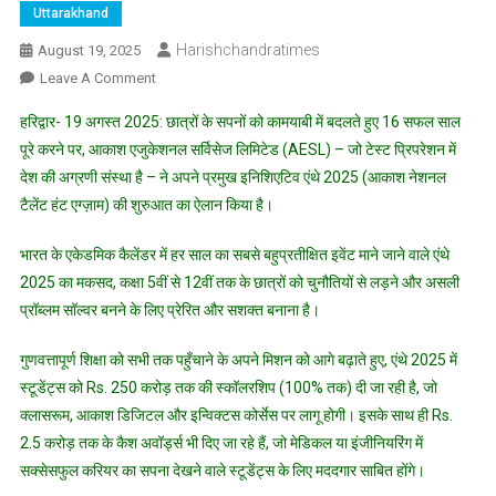
Uttarakhand
Harishchandratimes
August 19, 2025
On
Leave A Comment
आकाश
हरिद्वार- 19 अगस्त 2025: छात्रों के सपनों को कामयाबी में बदलते हुए 16 सफल साल
एजुकेशनल
पूरे करने पर, आकाश एजुकेशनल सर्विसेज लिमिटेड (AESL) – जो टेस्ट प्रिपरेशन में
सर्विसेज
देश की अग्रणी संस्था है – ने अपने प्रमुख इनिशिएटिव एंथे 2025 (आकाश नेशनल
लिमिटेड
टैलेंट हंट एग्ज़ाम) की शुरुआत का ऐलान किया है।
(AESL)
ने
भारत के एकेडमिक कैलेंडर में हर साल का सबसे बहुप्रतीक्षित इवेंट माने जाने वाले एंथे
एंथे
के
2025 का मकसद, कक्षा 5वीं से 12वीं तक के छात्रों को चुनौतियों से लड़ने और असली
16
प्रॉब्लम सॉल्वर बनने के लिए प्रेरित और सशक्त बनाना है।
शानदार
वर्षों
गुणवत्तापूर्ण शिक्षा को सभी तक पहुँचाने के अपने मिशन को आगे बढ़ाते हुए, एंथे 2025 में
का
स्टूडेंट्स को Rs. 250 करोड़ तक की स्कॉलरशिप (100% तक) दी जा रही है, जो
जश्न
क्लासरूम, आकाश डिजिटल और इन्विक्टस कोर्सेस पर लागू होगी। इसके साथ ही Rs.
मनाते
2.5 करोड़ तक के कैश अवॉर्ड्स भी दिए जा रहे हैं, जो मेडिकल या इंजीनियरिंग में
हुए
सक्सेसफुल करियर का सपना देखने वाले स्टूडेंट्स के लिए मददगार साबित होंगे।
एंथे