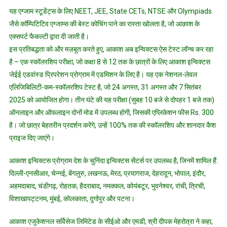
2025
यह एग्जाम स्टूडेंट्स के लिए NEET, JEE, State CETs, NTSE और Olympiads
लॉन्च
जैसे कॉम्पिटिटिव एग्जाम्स की बेस्ट कोचिंग पाने का रास्ता खोलता है, जो आक़ाश के
किया
एक्सपर्ट फैकल्टी द्वारा दी जाती है।
–
इस प्रतिबद्धता को और मज़बूत करते हुए, आकाश अब इन्विक्टस ऐस टेस्ट लॉन्च कर रहा
जो
है – एक स्कॉलरशिप परीक्षा, जो कक्षा 8 से 12 तक के छात्रों के लिए आकाश इन्विक्टस
छात्रों
जेईई एडवांस्ड प्रिपरेशन प्रोग्राम में एडमिशन के लिए है। यह एक नेशनल-लेवल
को
एलिजिबिलिटी-कम-स्कॉलरशिप टेस्ट है, जो 24 अगस्त, 31 अगस्त और 7 सितंबर
भविष्य
2025 को आयोजित होगा। तीन घंटे की यह परीक्षा (सुबह 10 बजे से दोपहर 1 बजे तक)
के
प्रॉब्लम
ऑनलाइन और ऑफलाइन दोनों मोड में उपलब्ध होगी, जिसकी एप्लिकेशन फीस Rs. 300
सॉल्वर
है। जो छात्र बेहतरीन प्रदर्शन करेंगे, उन्हें 100% तक की स्कॉलरशिप और शानदार कैश
बनने
प्राइज दिए जाएंगे।
के
लिए
आकाश इन्विक्टस प्रोग्राम देश के चुनिंदा इन्विक्टस सेंटर्स पर उपलब्ध है, जिनमें शामिल हैं:
सशक्त
दिल्ली-एनसीआर, चेन्नई, बेंगलुरु, लखनऊ, मेरठ, प्रयागराज, देहरादून, भोपाल, इंदौर,
बनाएगा
अहमदाबाद, चंडीगढ़, रोहतक, हैदराबाद, नमक्कल, कोयंबटूर, भुवनेश्वर, रांची, त्रिची,
विशाखापट्टनम, मुंबई, कोलकाता, दुर्गापुर और पटना।
आकाश एजुकेशनल सर्विसेज लिमिटेड के सीईओ और एमडी, श्री दीपक मेहरोत्रा ने कहा,