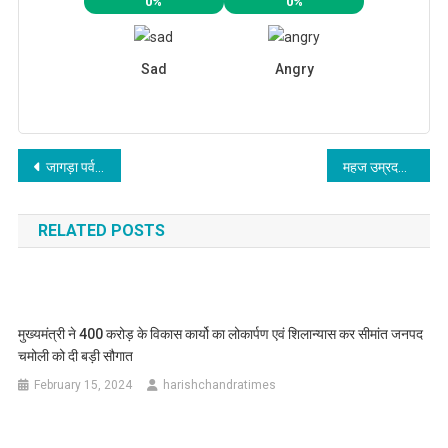
0%
0%
Sad
Angry
Post
जागड़ा पर्व की तैयारियों को लेकर महाराज के अधिकारियों को निर्देश
महज उम्रदराज होना ही लाचार बहु-बच्चों को बेघर करने का लाईसेंस नहीःडीएम
navigation
RELATED POSTS
मुख्यमंत्री ने 400 करोड़ के विकास कार्यो का लोकार्पण एवं शिलान्यास कर सीमांत जनपद
चमोली को दी बड़ी सौगात
February 15, 2024
harishchandratimes