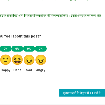
पुरोला..
उपचिकित्सालय
भवन
 में सड़क से संबंधित अन्य विकास योजनाओं का भी शिलान्यास किया। इससे क्षेत्र की स्वास्थ्य और
का
किया
भूमि
पूजन,
u feel about this post?
सड़क
योजनाओं
0%
0%
0%
0%
का
किया
शिलान्यास
Happy
Haha
Sad
Angry
प्रधानमंत्री के नेतृत्व में 11 वर्षों में सबका साथ, सबका विकास, सबका विश्वास और सबका प्रयास के मूलमंत्र के साथ कार्य किये जा रहे हैं: मुख्यमंत्री