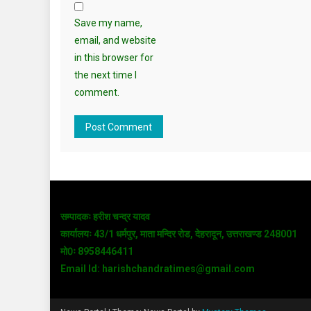
Save my name,
email, and website
in this browser for
the next time I
comment.
सम्पादकः हरीश चन्द्र यादव
कार्यालयः 43/1 धर्मपुर, माता मन्दिर रोड, देहरादून, उत्तराखण्ड 248001
मो0ः 8958446411
Email Id: harishchandratimes@gmail.com