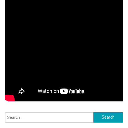
Search
for: