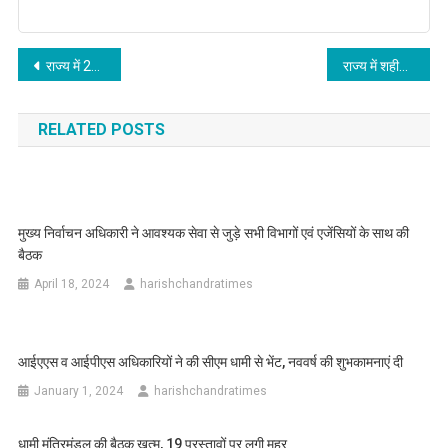
Post
राज्य में 24 घंटे जमकर होगी बारिश, येलो अलर्ट जारी
राज्य में शहीद सैनिकों को मिलने वाली अनुग्रह अनुदान राशि 10 लाख रू से बढ़ाकर 50 लाख रूपये की जायेगी
navigation
RELATED POSTS
मुख्य निर्वाचन अधिकारी ने आवश्यक सेवा से जुड़े सभी विभागों एवं एजेंसियों के साथ की
बैठक
April 18, 2024
harishchandratimes
आईएएस व आईपीएस अधिकारियों ने की सीएम धामी से भेंट, नववर्ष की शुभकामनाएं दी
January 1, 2024
harishchandratimes
धामी मंत्रिमंडल की बैठक खत्म, 19 प्रस्तावों पर लगी मुहर