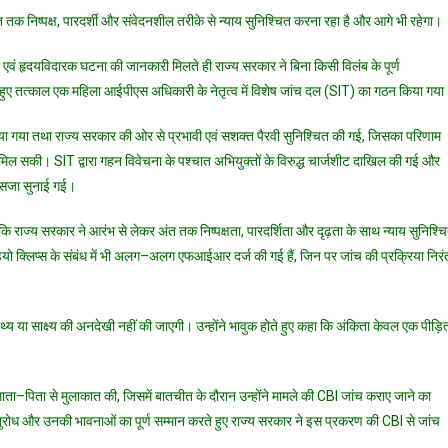
भंडारी
े अंत तक निष्पक्ष, पारदर्शी और संवेदनशील तरीके से न्याय सुनिश्चित करना रहा है और आगे भी रहेगा।
को
न्याय
द एवं हृदयविदारक घटना की जानकारी मिलते ही राज्य सरकार ने बिना किसी विलंब के पूर्ण
दिलाने
े हुए तत्काल एक महिला आईपीएस अधिकारी के नेतृत्व में विशेष जांच दल (SIT) का गठन किया गया
के
लिए
 किया गया तथा राज्य सरकार की ओर से प्रभावी एवं सशक्त पैरवी सुनिश्चित की गई, जिसका परिणाम
राज्य
िल सकी। SIT द्वारा गहन विवेचना के पश्चात अभियुक्तों के विरुद्ध चार्जशीट दाखिल की गई और
सरकार
ी सजा सुनाई गई।
संकल्पबद्ध:
सीएम
है कि राज्य सरकार ने आरंभ से लेकर अंत तक निष्पक्षता, पारदर्शिता और दृढ़ता के साथ न्याय सुनिश्च
पुष्कर
डियो क्लिप्स के संबंध में भी अलग–अलग एफआईआर दर्ज की गई हैं, जिन पर जांच की प्रक्रिया निरं
सिंह
धामी
तथ्य या साक्ष्य की अनदेखी नहीं की जाएगी। उन्होंने भावुक होते हुए कहा कि अंकिता केवल एक पीड़ि
ी के माता–पिता से मुलाकात की, जिसमें बातचीत के दौरान उन्होंने मामले की CBI जांच कराए जाने का
अनुरोध और उनकी भावनाओं का पूर्ण सम्मान करते हुए राज्य सरकार ने इस प्रकरण की CBI से जांच