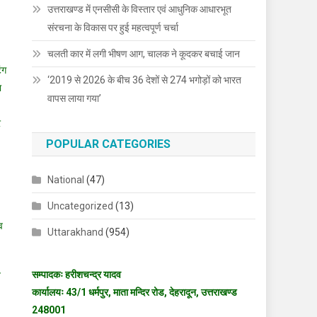
उत्तराखण्ड में एनसीसी के विस्तार एवं आधुनिक आधारभूत
संरचना के विकास पर हुई महत्वपूर्ण चर्चा
चलती कार में लगी भीषण आग, चालक ने कूदकर बचाई जान
ंग
‘2019 से 2026 के बीच 36 देशों से 274 भगोड़ों को भारत
ा
वापस लाया गया’
र
POPULAR CATEGORIES
National
(47)
Uncategorized
(13)
व
Uttarakhand
(954)
सम्पादकः हरीशचन्द्र यादव
े
कार्यालयः 43/1 धर्मपुर, माता मन्दिर रोड, देहरादून, उत्तराखण्ड
248001