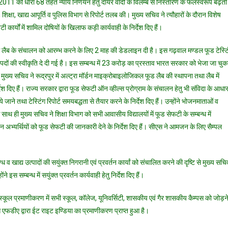
1 की धारा 68 तहत न्याय निर्णयन हेतु दायर वादों के विलम्ब से निस्तारण के फलस्वरूप बढ़ती
स्थित
शिक्षा, खाद्य आपूर्ति व पुलिस विभाग से रिपोर्ट तलब की। मुख्य सचिव ने त्यौहारों के दौरान विशेष
जिलों
कार्यों में शामिल दोषियों के खिलाफ कड़ी कार्यवाही के निर्देश दिए हैं।
में
मिलावटी
टिंग लैब के संचालन को आरम्भ करने के लिए 2 माह की डेडलाइन दी है। इस गढ़वाल मण्डल फूड टेस्टि
दुग्ध
व
दों की स्वीकृति दे दी गई है। इस सम्बन्ध में 23 करोड़ का प्रस्ताव भारत सरकार को भेजा जा चुक
खाद्य
मुख्य सचिव ने रूद्रपुर में अल्ट्रा मॉर्डन माइक्रोबाइलोजिकल फूड लैब की स्थापना तथा लैब में
उत्पादों
दिए हैं। राज्य सरकार द्वारा फूड सेफटी ऑन व्हील्स प्रोग्राम के संचालन हेतु भी संविदा के आधा
की
 जाने तथा टेस्टिंग रिपोर्ट समयबद्धता से तैयार करने के निर्देश दिए हैं। उन्होंने भोजनमाताओं व
सयुंक्त
सके साथ ही मुख्य सचिव ने शिक्षा विभाग को सभी आवासीय विद्यालयों में फूड सेफटी के सम्बन्ध में
निगरानी
दौरान अभ्यर्थियों को फूड सेफटी की जानकारी देने के निर्देश दिए हैं। सीएस ने आमजन के लिए सैम्पल
एवं
प्रवर्तन
कार्यां
्ध व खाद्य उत्पादों की सयुंक्त निगरानी एवं प्रवर्तन कार्यां को संचालित करने की दृष्टि से मुख्य सचि
हेतु
े इस सम्बन्ध में सयुंक्त प्रवर्तन कार्यवाही हेतु निर्देश दिए हैं।
मुख्य
सचिव
कूल प्रमाणीकरण में सभी स्कूल, कॉलेज, यूनिवर्सिटी, शासकीय एवं गैर शासकीय कैम्पस को जोड़न
उत्तर
से एफडीए द्वारा ईट राइट इण्डिया का प्रमाणीकरण प्राप्त हुआ है।
प्रदेश
से