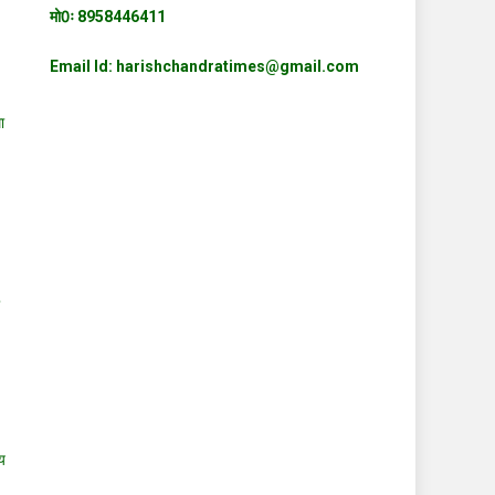
मो0ः 8958446411
Email Id: harishchandratimes@gmail.com
ा
य