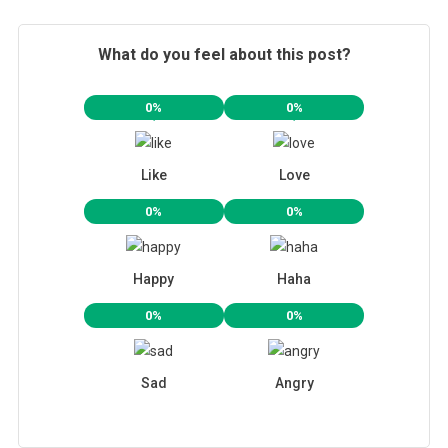
What do you feel about this post?
0%
0%
Like
Love
0%
0%
Happy
Haha
0%
0%
Sad
Angry