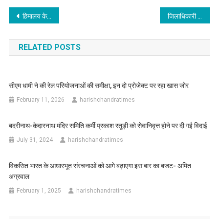
Post
हिमालय केवल पर्वत नहीं, बल्कि भारत की शक्ति, आध्यात्मिकता और पहचान का प्रतीक है : श्री किरेन रिजिजू
जिलाधिकारी सविन बंसल की उदारता भाव पर गदगद हुए गंगोत्री एनक्लेव वासी
navigation
RELATED POSTS
सीएम धामी ने की रेल परियोजनाओं की समीक्षा, इन दो प्रोजेक्ट पर रहा खास जोर
February 11, 2026
harishchandratimes
बदरीनाथ-केदारनाथ मंदिर समिति कर्मी प्रकाश रतूड़ी को सेवानिवृत्त होने पर दी गई विदाई
July 31, 2024
harishchandratimes
विकसित भारत के आधारभूत संरचनाओं को आगे बढ़ाएगा इस बार का बजट- अमित
अग्रवाल
February 1, 2025
harishchandratimes