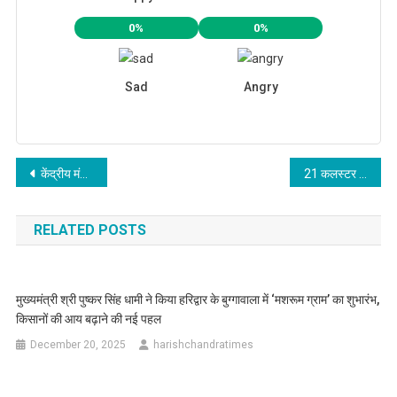
0%
0%
Sad
Angry
Post
केंद्रीय मंत्री श्री केपी गुर्जर ने युवाओं को सौंपे नियुक्ति पत्र
21 कलस्टर विद्यालयों को मिली मंजूरी, 24 करोड़ स्वीकृत
navigation
RELATED POSTS
मुख्यमंत्री श्री पुष्कर सिंह धामी ने किया हरिद्वार के बुग्गावाला में ‘मशरूम ग्राम’ का शुभारंभ,
किसानों की आय बढ़ाने की नई पहल
December 20, 2025
harishchandratimes