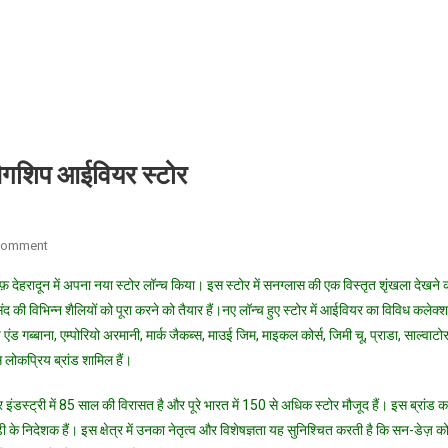
फ्लैगशिप आईवियर स्टोर
On
Comment
सन-
देहरादून में अपना नया स्टोर लॉन्च किया। इस स्टोर में सनग्लास की एक विस्तृत शृंखला देखने 
डेज़
संद की विभिन्न शैलियों को पूरा करने को तैयार हैं।नए लॉन्च हुए स्टोर में आईवियर का विविध कलेक्
को
 एंड गब्बाना, एम्पोरियो अरमानी, मार्क जैकब्स, माउई जिम, माइकल कोर्स, जिमी चू, प्राडा, साल्वाटो
ने
से लोकप्रिय ब्रांड शामिल हैं।
देहरादून
में
डस्ट्री में 85 साल की विरासत है और पूरे भारत में 150 से अधिक स्टोर मौजूद हैं। इस ब्रांड क
लॉन्च
किया
पीढ़ी के निदेशक हैं। इस क्षेत्र में उनका नेतृत्व और विशेषज्ञता यह सुनिश्चित करती है कि सन-डेज़ क