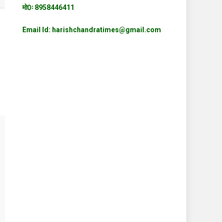
मो0ः 8958446411
Email Id: harishchandratimes@gmail.com