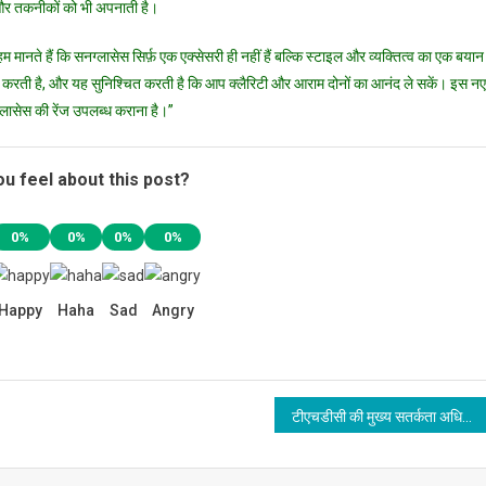
फ्लैगशिप
ं और तकनीकों को भी अपनाती है।
आईवियर
स्टोर
 मानते हैं कि सनग्लासेस सिर्फ़ एक एक्सेसरी ही नहीं हैं बल्कि स्टाइल और व्यक्तित्व का एक बयान
्रदान करती है, और यह सुनिश्चित करती है कि आप क्लैरिटी और आराम दोनों का आनंद ले सकें। इस नए
्लासेस की रेंज उपलब्ध कराना है।”
u feel about this post?
0%
0%
0%
0%
Happy
Haha
Sad
Angry
टीएचडीसी की मुख्य सतर्कता अधिकारी, रश्मिता झा, द्वारा टीएचडीसी के कॉर्पोरेट कार्यालय में सतर्कता जागरूकता सप्ताह-2024 का शुभारंभ