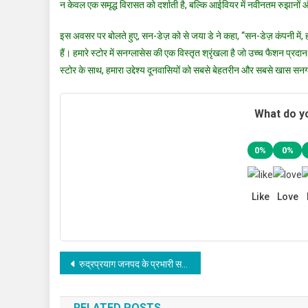
न केवल एक समृद्ध विरासत को दर्शाती है, बल्कि आईवियर में नवीनतम रुझानो
इस अवसर पर बोलते हुए, सन-डेज़ को से जया डे ने कहा, “सन-डेज़ कंपनी में, हम
हैं। हमारे स्टोर में सनग्लासेस की एक विस्तृत श्रृंखला है जो उच्च फैशन प
स्टोर के साथ, हमारा उद्देश्य दूनवासियों को सबसे बेहतरीन और सबसे खास सनग
What do yo
0%
0%
Like
Love
Post
रुद्रप्रयाग जनपद के प्रभारी सचिव आर राजेश ने किया केदार घाटी में क्षतिग्रस्त मोटर मार्गों का निरीक्षण
navigation
RELATED POSTS