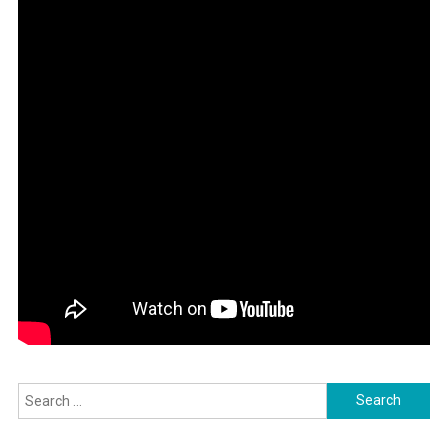
Search
for: