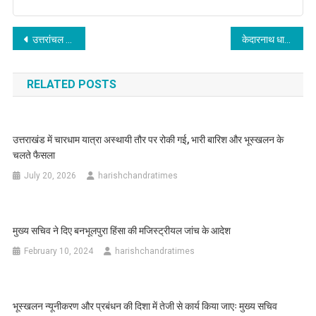
Post
उत्तरांचल दैवी आपदा पीड़ित सहायता समिति को दिये रुपये 2 लाख की आर्थिक मदद
केदारनाथ धाम में पहुंच रहे श्रद्धालुओं के साथ अतिथि देवो भवः की परम्परा के तहत किया जाए स्वागत ताकि वह अपने साथ उत्तराखंड देवभूमि से सुखद अनुभव लेकर जाएं
navigation
RELATED POSTS
उत्तराखंड में चारधाम यात्रा अस्थायी तौर पर रोकी गई, भारी बारिश और भूस्खलन के
चलते फैसला
July 20, 2026
harishchandratimes
मुख्य सचिव ने दिए बनभूलपुरा हिंसा की मजिस्ट्रीयल जांच के आदेश
February 10, 2024
harishchandratimes
भूस्खलन न्यूनीकरण और प्रबंधन की दिशा में तेजी से कार्य किया जाएः मुख्य सचिव