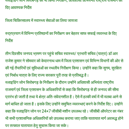
स्लाइडिंग जोन सिरोबगड़ का भी किया निरीक्षण, अधिशासी अभियन्ता राष्ट्रीय राजमार्ग को
ने
दिए आवश्यक निर्देश
श्री
केदारना
जिला चिकित्सालय में स्वास्थ्य सेवाओं का लिया जायजा
धाम
यात्रा
रुद्रप्रयाग में विभिन्न प्रतिष्ठानों का निरीक्षण कर बेहतर साफ सफाई व्यवस्था के दिए
के
निर्देश
लिए
राज्य
तीन दिवसीय जनपद भ्रमण पर पहुंचे सचिव स्वास्थ्य/ प्रभारी सचिव (यात्रा) डॉ आर
सरकार
राजेश कुमार ने सोमवार को केदारनाथ धाम में जिला प्रशासन एवं विभिन्न विभागों की ओर से
एवं
की गई तैयारियों एवं सुविधाओं का स्थलीय निरीक्षण किया। उन्होंने कहा कि सुगम, सुरक्षित
जिला
प्रशासन
एवं निर्बाध यात्रा के लिए राज्य सरकार पूरी तरह से प्रतिबद्ध है।
द्वारा
स्लाइडिंग जोन सिरोबगड़ के निरीक्षण के दौरान उन्होंने अधिशासी अभियंता राष्ट्रीय
उपलब्ध
राजमार्ग एवं जिला प्रशासन के अधिकारियों से कहा कि सिरोबगड़ से ही जनपद की सीमा
कराई
प्रारंभ हो जाती है तथा ये क्षेत्र अति-संवेदनशील है। ऐसे में हल्की वर्षा में भी मलबा आने से
जा
मार्ग बाधित हो जाता है। इसके लिए उन्होंने समुचित व्यवस्थाएं करने के निर्देश दिए। उन्होंने
रही
कहा कि स्लाइडिंग जोन पर 24×7 जीसीबी मशीन उपलब्ध रहे। जीसीबी ऑपरेटर का नंबर
व्यवस्था
भी सभी प्रशासनिक अधिकारियों को उपलब्ध कराया जाए ताकि यातायात मार्ग अवरूद्ध होने
का
पर तत्काल यातायात हेतु सुचारू किया जा सके।
किया