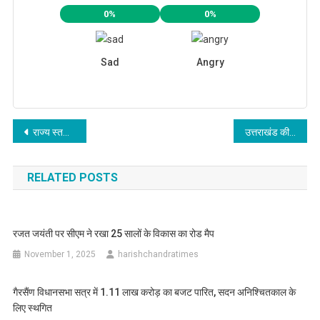
0%
0%
Sad
Angry
Post
राज्य स्तरीय जागरूकता कार्यक्रम में शामिल हुए सीएम धामी, जनजागरूकता पर दिया जोर
उत्तराखंड की 6,940 करोड़ की 12 परियोजनाओं की सीएम ने की समीक्षा, 15 अक्टूबर तक पूरा करने के निर्देश
navigation
RELATED POSTS
रजत जयंती पर सीएम ने रखा 25 सालों के विकास का रोड मैप
November 1, 2025
harishchandratimes
गैरसैंण विधानसभा सत्र में 1.11 लाख करोड़ का बजट पारित, सदन अनिश्चितकाल के
लिए स्थगित