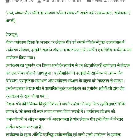
Harishchandratimes
On
June 5, 2026
Leave A Comment
लेखक
(जल, जंगल और जमीन का संरक्षण वर्तमान समय की सबसे बड़ी आवश्यकता: सच्चिदानंद
गांव
भारती)
में
पर्यावरण
देहरादून,
पर
विश्व पर्यावरण दिवस के अवसर पर लेखक गाँव एवं नमामि गंगे के संयुक्त तत्वावधान में
मंथन,
पर्यावरण संरक्षण, प्रकृति संवर्धन और जनजागरूकता को समर्पित एक विशेष कार्यक्रम का
हरित
भविष्य
आयोजन किया गया।
और
कार्यक्रम का शुभारंभ वन विभाग थानो के सहयोग से वन क्षेत्राधिकारी कार्यालय से लेखक
पर्यावरण
गांव तक नेचर वॉक के साथ हुआ। प्रतिभागियों ने प्रकृति के सान्निध्य में रहकर जैव
संरक्षण
विविधता, प्राकृतिक संसाधनों और पर्यावरण संरक्षण के महत्व को निकटता से समझा।
का
इसके पश्चात लेखक गाँव में आयोजित मुख्य कार्यक्रम का शुभारंभ अतिथियों द्वारा दीप
लिया
प्रज्वलन के साथ किया गया।
संकल्प
लेखक गाँव की निदेशक विदुषी निशंक ने अपने संबोधन में कहा कि प्रकृति हमारी माँ के
समान है, जो बच्चों की तरह हमारा पालन पोषण करती है। पर्यावरण संरक्षण को
जनभागीदारी से जोड़ना समय की आवश्यकता है और लेखक गाँव इसी दिशा में निरंतर
सार्थक प्रयास कर रहा है।
कार्यक्रम के मुख्य अतिथि प्रसिद्ध पर्यावरणविद् एवं पाणी राखो आंदोलन के प्रणेता