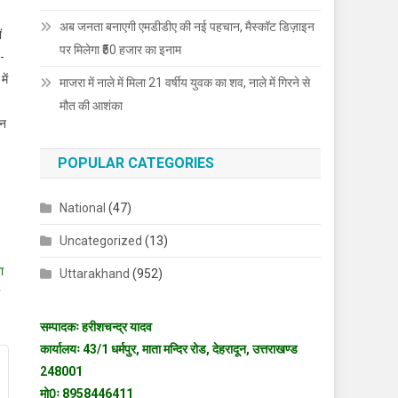
अब जनता बनाएगी एमडीडीए की नई पहचान, मैस्कॉट डिज़ाइन
ं
पर मिलेगा ₹50 हजार का इनाम
न-
ें
माजरा में नाले में मिला 21 वर्षीय युवक का शव, नाले में गिरने से
मौत की आशंका
सन
POPULAR CATEGORIES
।
National
(47)
Uncategorized
(13)
ा
Uttarakhand
(952)
सम्पादकः हरीशचन्द्र यादव
कार्यालयः 43/1 धर्मपुर, माता मन्दिर रोड, देहरादून, उत्तराखण्ड
248001
मो0ः 8958446411