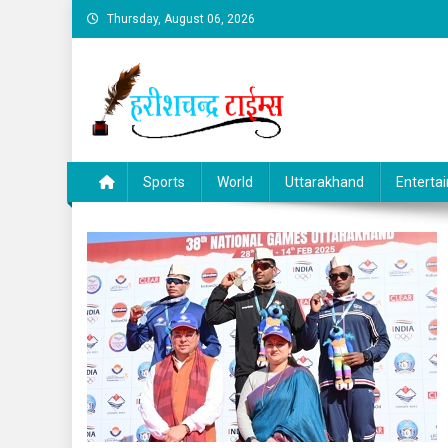
Skip
Thursday, August 06, 2026
to
content
Sports
World
Uttarakhand
Enterta