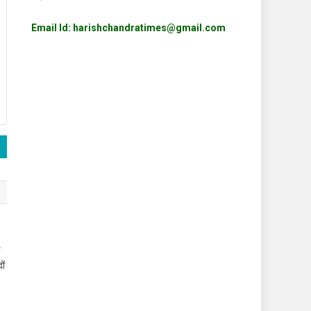
Email Id: harishchandratimes@gmail.com
ड
ों