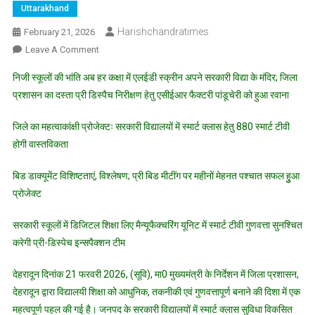
Uttarakhand
Harishchandratimes
February 21, 2026
On
Leave A Comment
मा0
निजी स्कूलों की भांति अब हर कक्षा में एलईडी स्क्रीन अपने सरकारी विद्या के मंदिर; जिला
मुख्यमंत्री
प्रशासन का दस्ता प्री डिस्पैच निरीक्षण हेतु एसीईआर फैक्टरी पांडूचेरी को हुआ रवाना
के
निर्देशानुसार
जिले का महत्वाकांक्षी प्रोजेक्टः सरकारी विद्यालयों में स्मार्ट क्लास हेतु 880 स्मार्ट टीवी
सरकारी
होगी वास्तविकता
विद्यालयों
में
बिड डाक्यूमेंट विशिष्टताएं, विश्लेषण; प्री बिड मीटींग पर महीनों मेहनत पश्चात सफल हुुआ
डिजिटल
प्रोजेक्ट
एजुकेशन
की
सरकारी स्कूलों में डिजिटल शिक्षा लिए मैन्यूफैक्चरिंग यूनिट में स्मार्ट टीवी गुणवत्ता सुनश्चित
दिशा
करेगी प्री-डिस्पेच इन्सपैक्शन टीम
में
जिला
देहरादून दिनांक 21 फरवरी 2026, (सूवि), मा0 मुख्यमंत्री के निर्देशन में जिला प्रशासन,
प्रशासन
देहरादून द्वारा विद्यालयी शिक्षा को आधुनिक, तकनीकी एवं गुणवत्तापूर्ण बनाने की दिशा में एक
के
कदम
महत्वपूर्ण पहल की गई है। जनपद के सरकारी विद्यालयों में स्मार्ट क्लास सुविधा विकसित