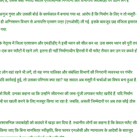
किए हैं, उससे कहीं ज्यादा सवाल प्रशासनिक निगरानी और विभागीय जवाबदेही पर उठने लगे हैं.
ने
बहुमंजिला
नुज गुप्ता और उसकी बोर्ड के कार्यकाल में बनाया गया था. आरोप है कि निर्माण के लिए न तो मसूरी-
इमारत
 ही अग्निशमन विभाग से अनापत्ति प्रमाण पत्र (एनओसी) ली गई. इसके बावजूद छह मंजिला इमार
के
50
 गया.
फ्लैट
 के नेतृत्व में जिला प्रशासन और एमडीडीए ने इसी भवन को सील कर था. उस समय भवन को पूरी त
किए
सील,
र फ्लैटों में रहने लगे. इतना ही नहीं निर्माणाधीन हिस्सों में भी फ्लैट तैयार कर उन पर कब्जे ह
सीलिंग
के
बावजूद
 लोग वहां रहने भी लगें, तो यह नगर पालिका और संबंधित विभागों की निगरानी व्यवस्था पर गंभीर
रहने
यदि कार्रवाई हुई, तो उसका परिणाम क्या रहा? यह सवाल अब मसूरी में चर्चाओं का विषय बना हुआ है.
लगे
थे
ने को मिली. उनका कहना था कि उन्होंने जीवनभर की जमा-पूंजी लगाकर फ्लैट खरीदे हैं. यदि निर्माण
लोग
उन्हें घर खाली करने के लिए मजबूर किया जा रहा है. जबकि, असली जिम्मेदारों पर अब तक कोई ठोस
प्रशासनिक जवाबदेही को कठघरे में खड़ा कर दिया है. स्थानीय लोगों का कहना है कि केवल फ्लैट स
 किया जाए कि बिना मानचित्र स्वीकृति, बिना फायर एनओसी और न्यायालय के आदेशों के बावजूद