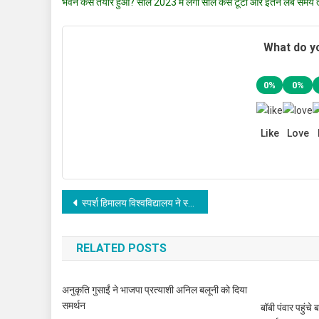
भवन कैसे तैयार हुआ? साल 2023 में लगी सील कैसे टूटी और इतने लंबे समय तक 
What do yo
0%
0%
Like
Love
Post
स्पर्श हिमालय विश्वविद्यालय ने स्वच्छता पखवाड़ा के तहत चलाया स्वच्छता एवं वृक्षारोपण अभियान
navigation
RELATED POSTS
अनुकृति गुसाईं ने भाजपा प्रत्याशी अनिल बलूनी को दिया
समर्थन
बॉबी पंवार पहुंचे ब