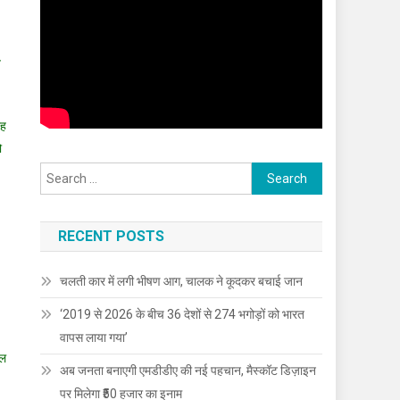
त
रह
ो
Search
for:
RECENT POSTS
चलती कार में लगी भीषण आग, चालक ने कूदकर बचाई जान
‘2019 से 2026 के बीच 36 देशों से 274 भगोड़ों को भारत
वापस लाया गया’
ील
अब जनता बनाएगी एमडीडीए की नई पहचान, मैस्कॉट डिज़ाइन
पर मिलेगा ₹50 हजार का इनाम