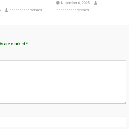
November 6, 2025
4
harishchandratimes
harishchandratimes
lds are marked
*