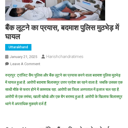
बैंक लूटने का प्रयास, बदमाश पुलिस मुठभेड़ में
घायल
Uttarakhand
Harishchandratimes
January 21, 2025
On
Leave A Comment
बैंक
रुद्रपुर: ट्रांजिट कैंप पुलिस और बैंक लूटने का प्रयास करने वाला बदमाश पुलिस मुठभेड़
लूटने
में घायल हुआ है. आरोपी बदमाश बिलासपुर उत्तर प्रदेश का रहने वाला है. जबकि उसका एक
का
साथी मौके से फरार होने में कामयाब रहा. आरोपी का जिला अस्पताल में इलाज चल रहा है.
प्रयास,
आरोपी से एक तमंचा, खाली खोखे और एक बैग बरामद हुआ है. आरोपी के खिलाफ बिलासपुर
बदमाश
पुलिस
थाने में अपराधिक मुकदमे दर्ज हैं.
मुठभेड़
में
घायल