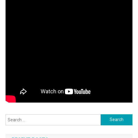
Search
for: