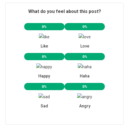
What do you feel about this post?
0%
0%
Like
Love
0%
0%
Happy
Haha
0%
0%
Sad
Angry