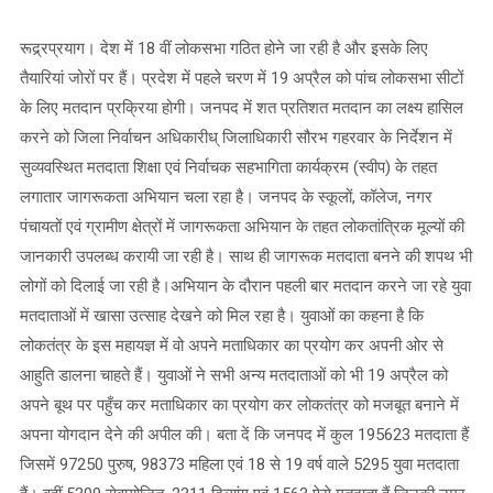
पहली
बार
रूद्र्रप्रयाग। देश में 18 वीं लोकसभा गठित होने जा रही है और इसके लिए
मतदान
तैयारियां जोरों पर हैं। प्रदेश में पहले चरण में 19 अप्रैल को पांच लोकसभा सीटों
को
के लिए मतदान प्रक्रिया होगी। जनपद में शत प्रतिशत मतदान का लक्ष्य हासिल
उत्साहित
हैं
करने को जिला निर्वाचन अधिकारीध् जिलाधिकारी सौरभ गहरवार के निर्देशन में
जनपद
सुव्यवस्थित मतदाता शिक्षा एवं निर्वाचक सहभागिता कार्यक्रम (स्वीप) के तहत
के
लगातार जागरूकता अभियान चला रहा है। जनपद के स्कूलों, कॉलेज, नगर
युवा
पंचायतों एवं ग्रामीण क्षेत्रों में जागरूकता अभियान के तहत लोकतांत्रिक मूल्यों की
जानकारी उपलब्ध करायी जा रही है। साथ ही जागरूक मतदाता बनने की शपथ भी
लोगों को दिलाई जा रही है।अभियान के दौरान पहली बार मतदान करने जा रहे युवा
मतदाताओं में खासा उत्साह देखने को मिल रहा है। युवाओं का कहना है कि
लोकतंत्र के इस महायज्ञ में वो अपने मताधिकार का प्रयोग कर अपनी ओर से
आहुति डालना चाहते हैं। युवाओं ने सभी अन्य मतदाताओं को भी 19 अप्रैल को
अपने बूथ पर पहुँच कर मताधिकार का प्रयोग कर लोकतंत्र को मजबूत बनाने में
अपना योगदान देने की अपील की। बता दें कि जनपद में कुल 195623 मतदाता हैं
जिसमें 97250 पुरुष, 98373 महिला एवं 18 से 19 वर्ष वाले 5295 युवा मतदाता