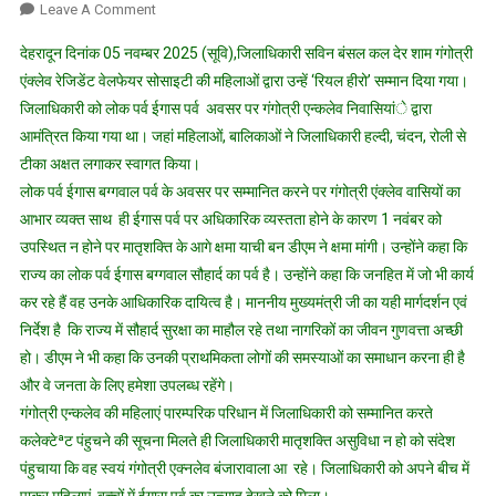
On
Leave A Comment
जिलाधिकारी
देहरादून दिनांक 05 नवम्बर 2025 (सूवि),जिलाधिकारी सविन बंसल कल देर शाम गंगोत्री
सविन
एंक्लेव रेजिडेंट वेलफेयर सोसाइटी की महिलाओं द्वारा उन्हें ‘रियल हीरो’ सम्मान दिया गया।
बंसल
जिलाधिकारी को लोक पर्व ईगास पर्व अवसर पर गंगोत्री एन्कलेव निवासियांे द्वारा
की
आमंत्रित किया गया था। जहां महिलाओं, बालिकाओं ने जिलाधिकारी हल्दी, चंदन, रोली से
उदारता
भाव
टीका अक्षत लगाकर स्वागत किया।
पर
लोक पर्व ईगास बग्गवाल पर्व के अवसर पर सम्मानित करने पर गंगोत्री एंक्लेव वासियों का
गदगद
आभार व्यक्त साथ ही ईगास पर्व पर अधिकारिक व्यस्तता होने के कारण 1 नवंबर को
हुए
उपस्थित न होने पर मातृशक्ति के आगे क्षमा याची बन डीएम ने क्षमा मांगी। उन्होंने कहा कि
गंगोत्री
राज्य का लोक पर्व ईगास बग्गवाल सौहार्द का पर्व है। उन्होंने कहा कि जनहित में जो भी कार्य
एनक्लेव
कर रहे हैं वह उनके आधिकारिक दायित्व है। माननीय मुख्यमंत्री जी का यही मार्गदर्शन एवं
वासी
निर्देश है कि राज्य में सौहार्द सुरक्षा का माहौल रहे तथा नागरिकों का जीवन गुणवत्ता अच्छी
हो। डीएम ने भी कहा कि उनकी प्राथमिकता लोगों की समस्याओं का समाधान करना ही है
और वे जनता के लिए हमेशा उपलब्ध रहेंगे।
गंगोत्री एन्कलेव की महिलाएं पारम्परिक परिधान में जिलाधिकारी को सम्मानित करते
कलेक्टेªट पंहुचने की सूचना मिलते ही जिलाधिकारी मातृशक्ति असुविधा न हो को संदेश
पंहुचाया कि वह स्वयं गंगोत्री एक्नलेव बंजारावाला आ रहे। जिलाधिकारी को अपने बीच में