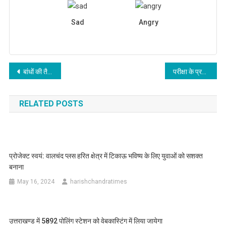
Sad
Angry
Post
बांधों की तैयारी को परखने के लिए होगी मॉक ड्रिल
परीक्षा के प्रति निष्ठा सुनिश्चित करना: सरकार की त्वरित कार्रवाई और दीर्घकालिक प्रतिबद्धता
navigation
RELATED POSTS
प्रोजेक्ट स्वयं: वालचंद प्लस हरित क्षेत्र में टिकाऊ भविष्य के लिए युवाओं को सशक्त
बनाना
May 16, 2024
harishchandratimes
उत्तराखण्ड में 5892 पोलिंग स्टेशन को वेबकास्टिंग में लिया जायेगा