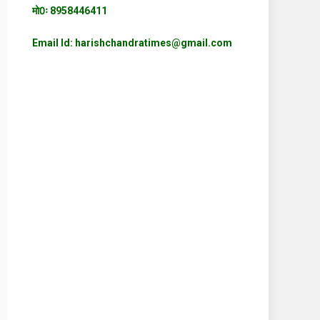
मो0ः 8958446411
Email Id: harishchandratimes@gmail.com