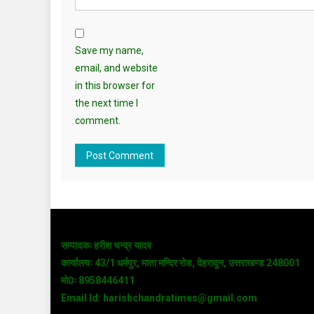
Save my name,
email, and website
in this browser for
the next time I
comment.
सम्पादकः हरीश चन्द्र यादव
कार्यालयः 43/1 धर्मपुर, माता मन्दिर रोड, देहरादून, उत्तराखण्ड 248001
मो0ः 8958446411
Email Id: harishchandratimes@gmail.com