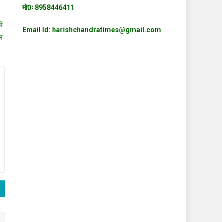
मो0ः 8958446411
ें
Email Id: harishchandratimes@gmail.com
ल