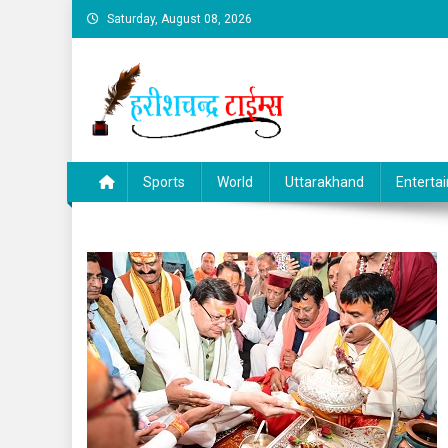
Skip
Saturday, August 08, 2026
to
content
Sports
World
Uttarakhand
Enterta