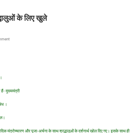
धालुओं के लिए खुले
On
mment
गंगोत्री
और
यमुनोत्री
धाम
के
ी।
कपाट
श्रद्धालुओं
ैं- मुख्यमंत्री
के
लिए
रबंध ।
खुले
पील।
वैदिक मंत्रोच्चारण और पूजा-अर्चना के साथ श्रद्धालुओं के दर्शनार्थ खोल दिए गए। इसके साथ ही