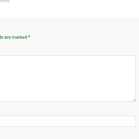
times
lds are marked
*