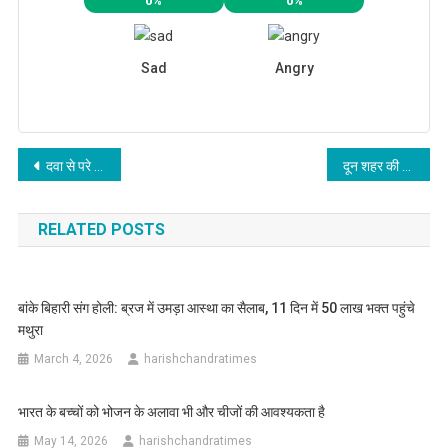
0%
0%
Sad
Angry
Post
दवा से परे टीबी का उपचार
दून शहर की यातायात व्यवस्था को लेकर बैठक ली
navigation
RELATED POSTS
बांके बिहारी संग होली: ब्रज में उमड़ा आस्था का सैलाब, 11 दिन में 50 लाख भक्त पहुंचे
मथुरा
March 4, 2026
harishchandratimes
भारत के बच्चों को भोजन के अलावा भी और चीजों की आवश्यकता है
May 14, 2026
harishchandratimes