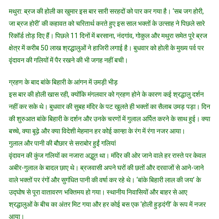
बांके
मथुरा: ब्रज की होली का खुमार इस बार सारी सरहदों को पार कर गया है। ‘सब जग होरी,
बिहारी
जा ब्रज होरी’ की कहावत को चरितार्थ करते हुए इस साल भक्तों के उत्साह ने पिछले सारे
संग
रिकॉर्ड तोड़ दिए हैं। पिछले 11 दिनों में बरसाना, नंदगांव, गोकुल और मथुरा समेत पूरे ब्रज
होली:
क्षेत्र में करीब 50 लाख श्रद्धालुओं ने हाजिरी लगाई है। बुधवार को होली के मुख्य पर्व पर
ब्रज
में
वृंदावन की गलियों में पैर रखने की भी जगह नहीं बची।
उमड़ा
आस्था
ग्रहण के बाद बांके बिहारी के आंगन में उमड़ी भीड़
का
इस बार की होली खास रही, क्योंकि मंगलवार को ग्रहण होने के कारण कई श्रद्धालु दर्शन
सैलाब,
नहीं कर सके थे। बुधवार की सुबह मंदिर के पट खुलते ही भक्तों का सैलाब उमड़ पड़ा। दिन
11
की शुरुआत बांके बिहारी के दर्शन और उनके चरणों में गुलाल अर्पित करने के साथ हुई। क्या
दिन
बच्चे, क्या बूढ़े और क्या विदेशी मेहमान हर कोई कान्हा के रंग में रंगा नजर आया।
में
गुलाल और पानी की बौछार से सराबोर हुईं गलियां
50
वृंदावन की कुंज गलियों का नजारा अद्भुत था। मंदिर की ओर जाने वाले हर रास्ते पर केवल
लाख
अबीर-गुलाल के बादल छाए थे। ब्रजवासी अपने घरों की छतों और दरवाजों से आने-जाने
भक्त
वाले भक्तों पर रंगों और सुगंधित पानी की वर्षा कर रहे थे। ‘बांके बिहारी लाल की जय’ के
पहुंचे
उद्घोष से पूरा वातावरण भक्तिमय हो गया। स्थानीय निवासियों और बाहर से आए
मथुरा
श्रद्धालुओं के बीच का अंतर मिट गया और हर कोई बस एक ‘होली हुड़दंगी’ के रूप में नजर
आया।