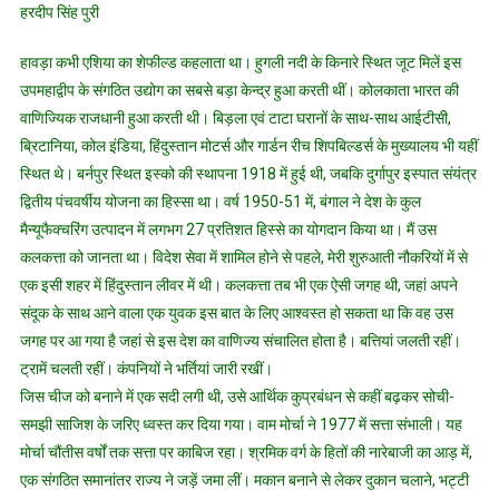
हरदीप सिंह पुरी
ने
खुद
हावड़ा कभी एशिया का शेफील्ड कहलाता था। हुगली नदी के किनारे स्थित जूट मिलें इस
को
उपमहाद्वीप के संगठित उद्योग का सबसे बड़ा केन्द्र हुआ करती थीं। कोलकाता भारत की
फिर
वाणिज्यिक राजधानी हुआ करती थी। बिड़ला एवं टाटा घरानों के साथ-साथ आईटीसी,
से
ब्रिटानिया, कोल इंडिया, हिंदुस्तान मोटर्स और गार्डन रीच शिपबिल्डर्स के मुख्यालय भी यहीं
ढूंढ़
लिया
स्थित थे। बर्नपुर स्थित इस्को की स्थापना 1918 में हुई थी, जबकि दुर्गापुर इस्पात संयंत्र
द्वितीय पंचवर्षीय योजना का हिस्सा था। वर्ष 1950-51 में, बंगाल ने देश के कुल
मैन्यूफैक्चरिंग उत्पादन में लगभग 27 प्रतिशत हिस्से का योगदान किया था। मैं उस
कलकत्ता को जानता था। विदेश सेवा में शामिल होने से पहले, मेरी शुरुआती नौकरियों में से
एक इसी शहर में हिंदुस्तान लीवर में थी। कलकत्ता तब भी एक ऐसी जगह थी, जहां अपने
संदूक के साथ आने वाला एक युवक इस बात के लिए आश्वस्त हो सकता था कि वह उस
जगह पर आ गया है जहां से इस देश का वाणिज्य संचालित होता है। बत्तियां जलती रहीं।
ट्रामें चलती रहीं। कंपनियों ने भर्तियां जारी रखीं।
जिस चीज को बनाने में एक सदी लगी थी, उसे आर्थिक कुप्रबंधन से कहीं बढ़कर सोची-
समझी साजिश के जरिए ध्वस्त कर दिया गया। वाम मोर्चा ने 1977 में सत्ता संभाली। यह
मोर्चा चौंतीस वर्षों तक सत्ता पर काबिज रहा। श्रमिक वर्ग के हितों की नारेबाजी का आड़ में,
एक संगठित समानांतर राज्य ने जड़ें जमा लीं। मकान बनाने से लेकर दुकान चलाने, भट्टी