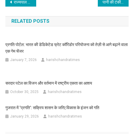
Post
राज्यपाल ने किए बदरीनाथ और केदारनाथ धाम के दर्शन, मास्टर प्लान के कार्यों का भी लिया जायजा
पानी की टंकी पर चढ़ी नर्स 31 घंटे बाद भी नहीं उतरीं, अंतर्राष्ट्रीय नर्स दिवस पर बेरोजगार नर्सिंग का धरना जारी
navigation
RELATED POSTS
प्रगति पोर्टल: भारत की डेडिकेटेड फ्रेट कॉरिडोर परियोजना को तेज़ी से आगे बढ़ाने वाला
एक गेम चेंजर
January 7, 2026
harishchandratimes
सरदार पटेल का विजन और वर्तमान में राष्ट्रीय एकता का आशय
October 30, 2025
harishchandratimes
गुजरात में ‘प्रगति’: सक्रिय शासन के जरिए विकास के इंजन को गति
January 29, 2026
harishchandratimes