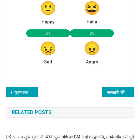
Happy
Haha
0%
0%
Sad
Angry
Post
यूएस स्टार्टअप आरोग्यटेक ने आईआईटी रुड़की को उन्नत स्वास्थ्य निगरानी मंच प्रदान किया
सरकारी परिसम्पतियों को समयबद्ध करना ही है अतिक्रमणमुक्त; विभागीय अधिकारियों की जिम्मेदारी तय
navigation
RELATED POSTS
UK: पं. राम सुमेर शुक्ल की 47वीं पुण्यतिथि पर CM ने दी श्रद्धांजलि, उनके जीवन से जुड़े