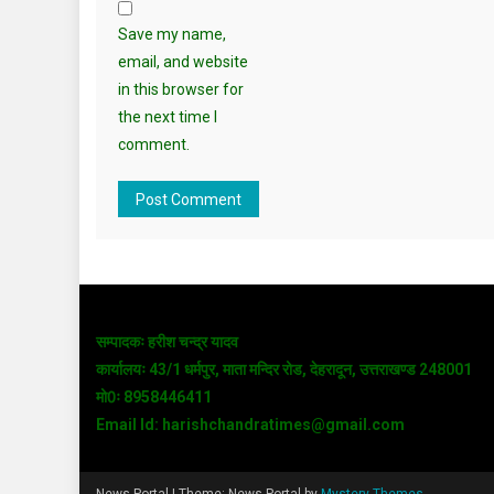
Save my name,
email, and website
in this browser for
the next time I
comment.
सम्पादकः हरीश चन्द्र यादव
कार्यालयः 43/1 धर्मपुर, माता मन्दिर रोड, देहरादून, उत्तराखण्ड 248001
मो0ः 8958446411
Email Id: harishchandratimes@gmail.com