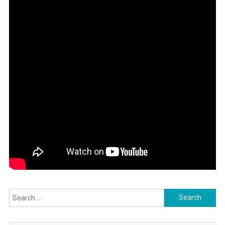
Search
for: