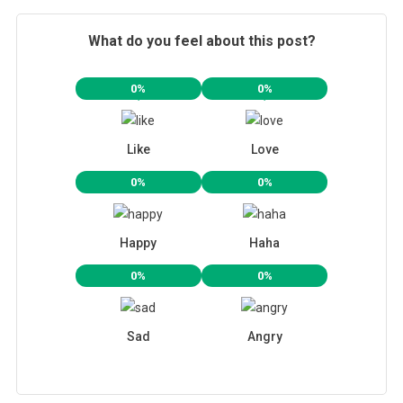
What do you feel about this post?
0%
0%
Like
Love
0%
0%
Happy
Haha
0%
0%
Sad
Angry