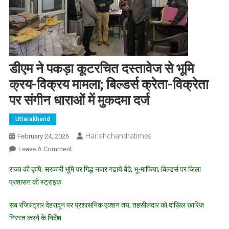
डीएम ने पकड़ा कूटरचित दस्तावेज से भूमि
क्रय-विक्रय मामला; बिल्डर्स क्रेता-विक्रेता
पर संगीन धाराओं में मुकदमा दर्ज
Uttarakhand
Harishchandratimes
February 24, 2026
On
Leave A Comment
डीएम
राज्य की कृषि; सरकारी भूमि पर गिद्ध नजर गढाये बैठे; भू-माफिया; बिल्डर्स पर जिला
ने
प्रशासन की स्ट्राइक
पकड़ा
कूटरचित
सब रजिस्ट्रार देहरादून पर प्रशासनिक एक्शन तय; तहसीलदार को दाखिल खारिज
दस्तावेज
निरस्त करने के निर्देश
से