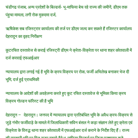
भूमि
चंडीगढ पंजाब; अन्य प्रदेशों के बिल्डर्स- भू-माफिया बेच रहे राज्य की जमीनें; डीएम तक
क्रय-
पंहुचा मामला; लगी रोक मुकदमा दर्ज;
विक्रय
मामला;
ऋषिकेश सब रजिस्ट्रार कार्यालय की तर्ज पर डीएम जल्द कर सकते हैं रजिस्टर कार्यालय
बिल्डर्स
देहरादून का वृहद निरीक्षण
क्रेता-
विक्रेता
कूटरचित दस्तावेज से कराई रजिस्ट्री डीएम ने क्रेता-विक्रेता पर थाना शहर कोतवाली में
पर
दर्ज करवाई एफआईआर
संगीन
धाराओं
न्यायालय द्वारा लगाई गई है भूमि के क्रय विक्रय पर रोक; फर्जी अभिलेख बनाकर भेज दी
में
मुकदमा
भूमि; दर्ज हुई प्राथमिकी
दर्ज
न्यायालय के आदेशों की अवहेलना करते हुए कूट रचित दस्तावेज से भूमिका किया क्रय
विक्रय गोल्डन फॉरेस्ट की है भूमि
देहरादून – देहरादून। जनपद में न्यायालय द्वारा प्रतिबंधित भूमि के अवैध क्रय-विक्रय से
जुड़े गंभीर फर्जीवाड़े के मामले में जिलाधिकारी सविन बंसल ने कड़ा संज्ञान लेते हुए क्रेता एवं
विक्रेता के विरुद्ध थाना शहर कोतवाली में एफआईआर दर्ज कराने के निर्देश दिए हैं। राज्य