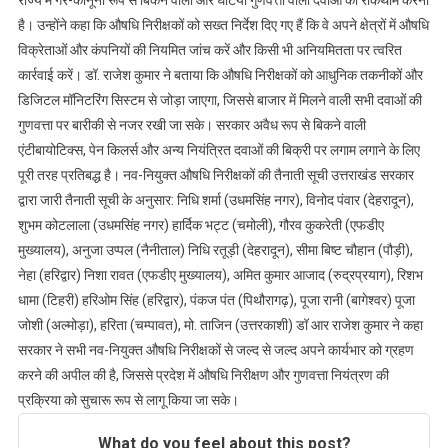
राज्य में गैर-कानूनी रूप से बिकने वाली और घटिया गुणवत्ता वाली दवाओं की रोकथाम करना
शुभकामना
है। उन्होंने कहा कि औषधि निरीक्षकों को सख्त निर्देश दिए गए हैं कि वे अपने क्षेत्रों में औषधि
विक्रेताओं और कंपनियों की नियमित जांच करें और किसी भी अनियमितता पर त्वरित
कार्रवाई करें। डॉ. राजेश कुमार ने बताया कि औषधि निरीक्षकों को आधुनिक तकनीकों और
डिजिटल मॉनिटरिंग सिस्टम से जोड़ा जाएगा, जिससे बाजार में मिलने वाली सभी दवाओं की
गुणवत्ता पर बारीकी से नजर रखी जा सके। सरकार अवैध रूप से बिकने वाली
एंटीबायोटिक्स, पेन किलर्स और अन्य नियंत्रित दवाओं की बिक्री पर लगाम लगाने के लिए
पूरी तरह प्रतिबद्ध है। नव-नियुक्त औषधि निरीक्षकों की तैनाती सूची उत्तराखंड सरकार
द्वारा जारी तैनाती सूची के अनुसार: निधि शर्मा (उधमसिंह नगर), विनोद पंवार (देहरादून),
शुभम कोटलाला (उधमसिंह नगर) हार्दिक भट्ट (चमोली), गौरव कुकरेती (एफडीए
मुख्यालय), अनुजा उप्पल (नैनीताल) निधि रतूड़ी (देहरादून), सीमा बिष्ट चौहान (पौड़ी),
नेहा (हरिद्वार) निशा रावत (एफडीए मुख्यालय), अमित कुमार आजाद (रुद्रप्रयाग), रिशभ
धामा (टिहरी) हरिओम सिंह (हरिद्वार), पंकज पंत (पिथौरागढ़), पूजा रानी (बागेश्वर) पूजा
जोशी (अल्मोड़ा), हरिता (चम्पावत), मो. ताजिन (उत्तरकाशी) डॉ आर राजेश कुमार ने कहा
सरकार ने सभी नव-नियुक्त औषधि निरीक्षकों से जल्द से जल्द अपने कार्यभार को ग्रहण
करने की अपील की है, जिससे प्रदेश में औषधि निरीक्षण और गुणवत्ता नियंत्रण की
प्रक्रिया को सुचारू रूप से लागू किया जा सके।
What do you feel about this post?