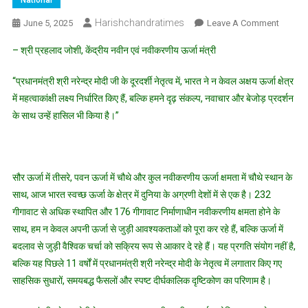
National
Harishchandratimes
On
June 5, 2025
Leave A Comment
हरित
– श्री प्रहलाद जोशी, केंद्रीय नवीन एवं नवीकरणीय ऊर्जा मंत्री
भविष्य
को
“प्रधानमंत्री श्री नरेन्द्र मोदी जी के दूरदर्शी नेतृत्व में, भारत ने न केवल अक्षय ऊर्जा क्षेत्र
सशक्त
में महत्वाकांक्षी लक्ष्य निर्धारित किए हैं, बल्कि हमने दृढ़ संकल्प, नवाचार और बेजोड़ प्रदर्शन
बनाना:
के साथ उन्हें हासिल भी किया है।”
मोदी
सरकार
के
11
सौर ऊर्जा में तीसरे, पवन ऊर्जा में चौथे और कुल नवीकरणीय ऊर्जा क्षमता में चौथे स्थान के
वर्षों
साथ, आज भारत स्वच्छ ऊर्जा के क्षेत्र में दुनिया के अग्रणी देशों में से एक है। 232
ने
गीगावाट से अधिक स्थापित और 176 गीगावाट निर्माणाधीन नवीकरणीय क्षमता होने के
भारत
के
साथ, हम न केवल अपनी ऊर्जा से जुड़ी आवश्यकताओं को पूरा कर रहे हैं, बल्कि ऊर्जा में
अक्षय
बदलाव से जुड़ी वैश्विक चर्चा को सक्रिय रूप से आकार दे रहे हैं। यह प्रगति संयोग नहीं है,
ऊर्जा
बल्कि यह पिछले 11 वर्षों में प्रधानमंत्री श्री नरेन्द्र मोदी के नेतृत्व में लगातार किए गए
क्षेत्र
साहसिक सुधारों, समयबद्ध फैसलों और स्पष्ट दीर्घकालिक दृष्टिकोण का परिणाम है।
को
कैसे