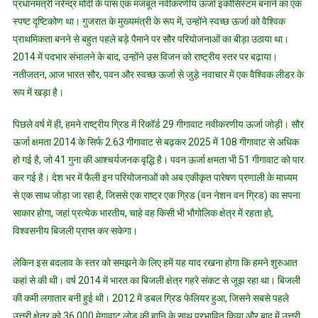
प्रधानमंत्री नरेन्द्र मोदी के पास एक मजबूत नवीकरणीय ऊर्जा इकोसिस्टम बनाने का एक
बदल
स्पष्ट दृष्टिकोण था। गुजरात के मुख्यमंत्री के रूप में, उन्होंने स्वच्छ ऊर्जा को वैश्विक
दिया
प्राथमिकता बनने से बहुत पहले बड़े पैमाने पर सौर परियोजनाओं का बीड़ा उठाया था।
2014 में पदभार संभालने के बाद, उन्होंने उस विजन को राष्ट्रीय स्तर पर बढ़ाया।
नतीजतन, आज भारत सौर, पवन और स्वच्छ ऊर्जा से जुड़े नवाचार में एक वैश्विक लीडर के
रूप में खड़ा है।
पिछले वर्ष में ही, हमने राष्ट्रीय ग्रिड में रिकॉर्ड 29 गीगावाट नवीकरणीय ऊर्जा जोड़ी। सौर
ऊर्जा क्षमता 2014 के सिर्फ 2.63 गीगावाट से बढ़कर 2025 में 108 गीगावाट से अधिक
हो गई है, जो 41 गुना की आश्चर्यजनक वृद्धि है। पवन ऊर्जा क्षमता भी 51 गीगावाट को पार
कर गई है। देश भर में फैली इन परियोजनाओं को अब एकीकृत पारेषण प्रणाली के माध्यम
से एक साथ जोड़ा जा रहा है, जिससे एक राष्ट्र एक ग्रिड (वन नेशन वन ग्रिड) का सपना
साकार होगा, जहां प्रत्येक भारतीय, चाहे वह किसी भी भौगोलिक क्षेत्र में रहता हो,
विश्वसनीय बिजली प्राप्त कर सकेगा।
लेकिन इस बदलाव के स्तर को समझने के लिए हमें यह याद रखना होगा कि हमने शुरुआत
कहां से की थी। वर्ष 2014 में भारत का बिजली क्षेत्र गहरे संकट से जूझ रहा था। बिजली
की कमी लगातार बनी हुई थी। 2012 में डबल ग्रिड फेलियर हुआ, जिसने सबसे पहले
उत्तरी क्षेत्र को 36,000 मेगावाट लोड की हानि के साथ प्रभावित किया और बाद में उत्तरी,