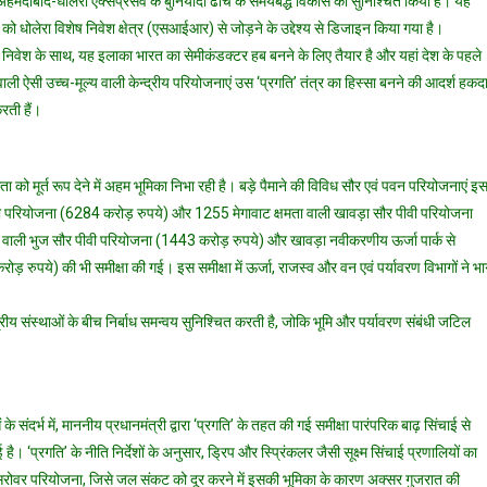
 अहमदाबाद-धोलेरा एक्सप्रेसवे के बुनियादी ढांचे के समयबद्ध विकास को सुनिश्चित किया है। यह
ो धोलेरा विशेष निवेश क्षेत्र (एसआईआर) से जोड़ने के उद्देश्य से डिजाइन किया गया है।
ना निवेश के साथ, यह इलाका भारत का सेमीकंडक्टर हब बनने के लिए तैयार है और यहां देश के पहले
ाली ऐसी उच्च-मूल्य वाली केन्द्रीय परियोजनाएं उस ‘प्रगति’ तंत्र का हिस्सा बनने की आदर्श हकद
करती हैं।
ा को मूर्त रूप देने में अहम भूमिका निभा रही है। बड़े पैमाने की विविध सौर एवं पवन परियोजनाएं इ
पीवी परियोजना (6284 करोड़ रुपये) और 1255 मेगावाट क्षमता वाली खावड़ा सौर पीवी परियोजना
वाली भुज सौर पीवी परियोजना (1443 करोड़ रुपये) और खावड़ा नवीकरणीय ऊर्जा पार्क से
 रुपये) की भी समीक्षा की गई। इस समीक्षा में ऊर्जा, राजस्व और वन एवं पर्यावरण विभागों ने भ
्द्रीय संस्थाओं के बीच निर्बाध समन्वय सुनिश्चित करती है, जोकि भूमि और पर्यावरण संबंधी जटिल
र्भ में, माननीय प्रधानमंत्री द्वारा ‘प्रगति’ के तहत की गई समीक्षा पारंपरिक बाढ़ सिंचाई से
है। ‘प्रगति’ के नीति निर्देशों के अनुसार, ड्रिप और स्प्रिंकलर जैसी सूक्ष्म सिंचाई प्रणालियों का
रोवर परियोजना, जिसे जल संकट को दूर करने में इसकी भूमिका के कारण अक्सर गुजरात की