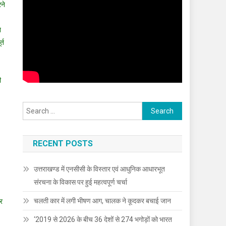
रने
े
्त
ी
Search
for:
RECENT POSTS
उत्तराखण्ड में एनसीसी के विस्तार एवं आधुनिक आधारभूत
संरचना के विकास पर हुई महत्वपूर्ण चर्चा
चलती कार में लगी भीषण आग, चालक ने कूदकर बचाई जान
र
‘2019 से 2026 के बीच 36 देशों से 274 भगोड़ों को भारत