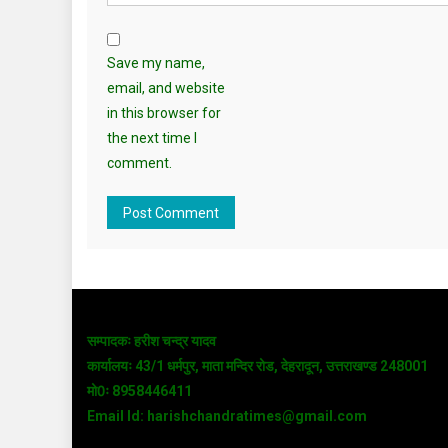
Save my name,
email, and website
in this browser for
the next time I
comment.
सम्पादकः हरीश चन्द्र यादव
कार्यालयः 43/1 धर्मपुर, माता मन्दिर रोड, देहरादून, उत्तराखण्ड 248001
मो0ः 8958446411
Email Id: harishchandratimes@gmail.com