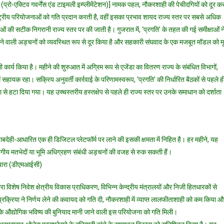
(प्रो-एक्टिव गवर्नेंस एंड टाइमली इम्प्लीमेंटेशन)] नामक पहल, नौकरशाही की पेचीदगियों को दूर क
शासन
ाष्ट्रीय परियोजनाओं को गति प्रदान करती है, वहीं इसका प्रभाव शायद राज्य स्तर पर सबसे अधिक
के
ोजनाओं की सटीक निगरानी राज्य स्तर पर की जाती है। गुजरात में, ‘प्रगति’ के तहत की गई समीक्षाओं न
जरिए
विकास
आने वाली अड़चनों को व्यवस्थित रूप से दूर किया है और सहकारी संघवाद के एक मजबूत मॉडल को मूर
के
इंजन
 भी कार्य किया है। महीने की शुरुआत में अग्रिम रूप से एजेंडा का वितरण राज्य के संबंधित विभागों,
को
ें सहायक रहा। सक्रिय अनुवर्ती कार्रवाई के परिणामस्वरूप, ‘प्रगति’ की निर्धारित बैठकों से पहले ह
गति
 से हटा दिया गया। यह उच्चस्तरीय हस्तक्षेप से पहले ही राज्य स्तर पर उनके समाधान को दर्शाता
वाबदेही-आधारित एक ही डिजिटल प्लेटफॉर्म पर लाने की इसकी क्षमता में निहित है। हर महीने, यह
ागीय मतभेदों या भूमि अधिग्रहण संबंधी अड़चनों की वजह से रुक सकती हैं।
लियारा (डीएमआईसी)
 विशेष निवेश क्षेत्रीय विकास प्राधिकरण, विभिन्न केन्द्रीय मंत्रालयों और निजी हितधारकों से
्रक्रिया ने निर्णय लेने की कवायद को गति दी, नौकरशाही में व्याप्त लालफीताशाही को कम किया औ
रत के औद्योगिक भविष्य की बुनियाद मानी जाने वाली इस परियोजना को गति मिली।