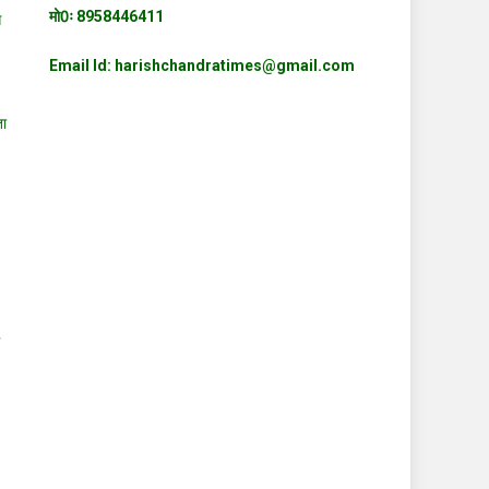
मो0ः 8958446411
स
Email Id: harishchandratimes@gmail.com
ता