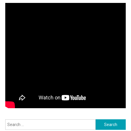
Search
for: